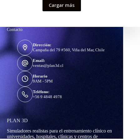
Cargar más
Contacto
Dirección:
Campaña del 79 #560, Viña del Mar, Chile
Email:
ventas@plan3d.cl
Horario
9AM - 5PM
Teléfono:
+56 9 4848 4978
PLAN 3D
Simuladores realistas para el entrenamiento clínico en
universidades, hospitales, clínicas y centros de