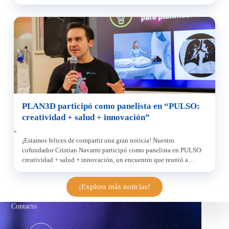
líderes dentro del ecosistema de innovación y emprendimiento en
Chile. Durante una conversación guiada por Javiera Araneda,
Gerenta de Startup Chile, Carolina compartió su trayectoria
liderando […]
PLAN3D participó como panelista en “PULSO:
creatividad + salud + innovación”
-
¡Estamos felices de compartir una gran noticia! Nuestro
cofundador Cristian Navarro participó como panelista en PULSO:
creatividad + salud + innovación, un encuentro que reunió a
diseñadores, profesionales de la salud, emprendedores y creativos
para repensar la experiencia del paciente a través del diseño, la
¡Explora más noticias!
tecnología y la innovación. La actividad se realizó el martes […]
Contacto