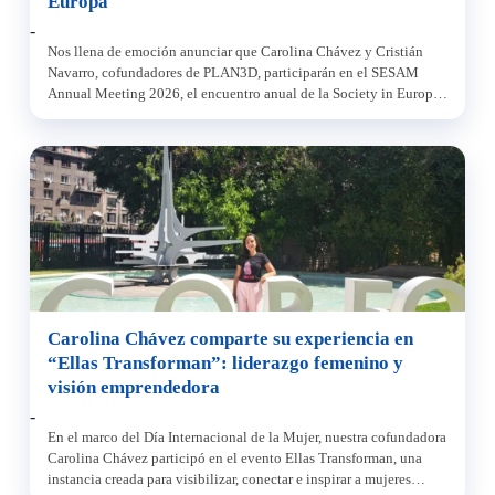
Europa
-
Nos llena de emoción anunciar que Carolina Chávez y Cristián
Navarro, cofundadores de PLAN3D, participarán en el SESAM
Annual Meeting 2026, el encuentro anual de la Society in Europe
for Simulation Applied to Medicine. El evento se realizará del 17
al 19 de junio de 2026 en la ciudad de Lyon, Francia, en el Lyon
[…]
Carolina Chávez comparte su experiencia en
“Ellas Transforman”: liderazgo femenino y
visión emprendedora
-
En el marco del Día Internacional de la Mujer, nuestra cofundadora
Carolina Chávez participó en el evento Ellas Transforman, una
instancia creada para visibilizar, conectar e inspirar a mujeres