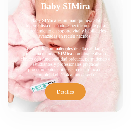
Baby SIMira
Baby
SIMira
es un maniquí neonatal
hiperrealista diseñado específicamente para
entrenamiento en soporte vital y habilidades
avanzadas en recién nacidos.
Fabricado con materiales de alta calidad y
artesanía manual,
SIMira
combina realismo
clínico con funcionalidad práctica, permitiendo a
estudiantes y profesionales practicar
procedimientos críticos sin electrónica ni
complejidad técnica innecesaria.
Detalles