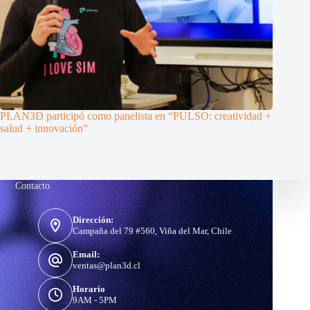
PLAN3D participó como panelista en “PULSO: creatividad +
salud + innovación”
Contacto
Dirección:
Campaña del 79 #560, Viña del Mar, Chile
Email:
ventas@plan3d.cl
Horario
9AM - 5PM