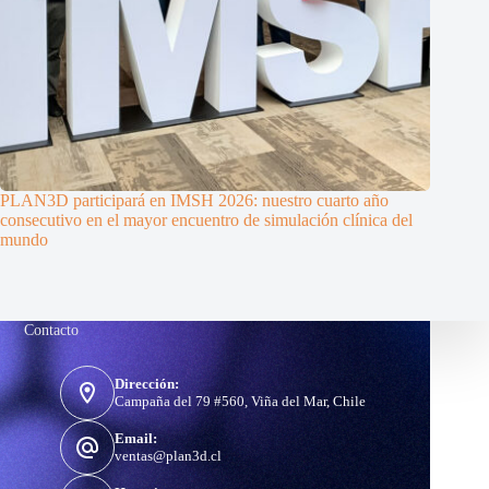
PLAN3D participará en IMSH 2026: nuestro cuarto año
consecutivo en el mayor encuentro de simulación clínica del
mundo
Contacto
Dirección:
Campaña del 79 #560, Viña del Mar, Chile
Email:
ventas@plan3d.cl