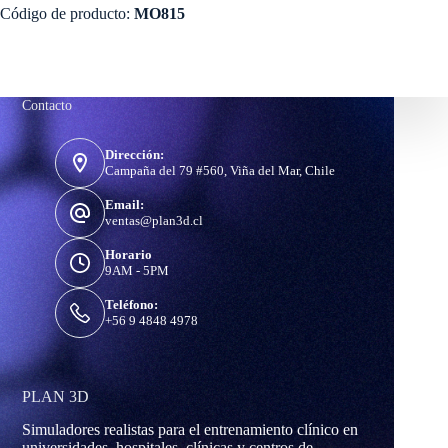
Código de producto:
MO815
Contacto
Dirección:
Campaña del 79 #560, Viña del Mar, Chile
Email:
ventas@plan3d.cl
Horario
9AM - 5PM
Teléfono:
+56 9 4848 4978
PLAN 3D
Simuladores realistas para el entrenamiento clínico en
universidades, hospitales, clínicas y centros de