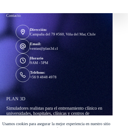
Contacto
Dirección:
Campaña del 79 #560, Viña del Mar, Chile
Email:
ventas@plan3d.cl
Horario
9AM - 5PM
Teléfono:
+56 9 4848 4978
PLAN 3D
Simuladores realistas para el entrenamiento clínico en
universidades, hospitales, clínicas y centros de
simulación médica.
Copyright © 2026 - PLAN 3D Simulators
Usamos cookies para asegurar la mejor experiencia en nuestro sitio